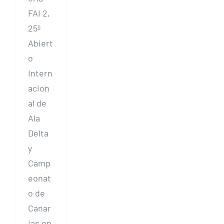
FAI 2,
25º
Abiert
o
Intern
acion
al de
Ala
Delta
y
Camp
eonat
o de
Canar
ias en