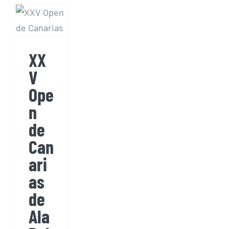
Canarias
de Ala
Delta
en
XX
Lanzarote
V
FAI 2
Ope
n
de
Can
ari
as
de
Ala