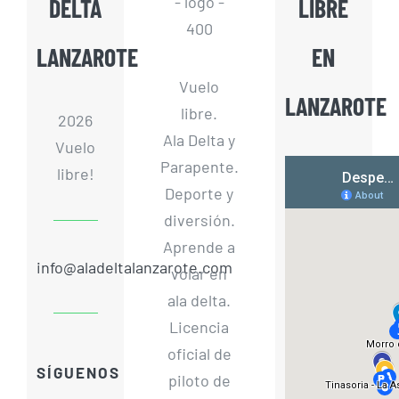
DELTA
LIBRE
LANZAROTE
EN
Vuelo
LANZAROTE
libre.
2026
Ala Delta y
Vuelo
Parapente.
libre!
Deporte y
diversión.
Aprende a
info@aladeltalanzarote.com
volar en
ala delta.
Licencia
oficial de
SÍGUENOS
piloto de