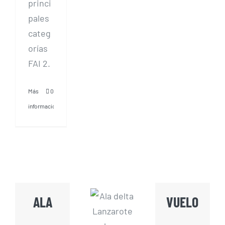
princi
pales
categ
orías
FAI 2.
Más
0
información
ALA
VUELO