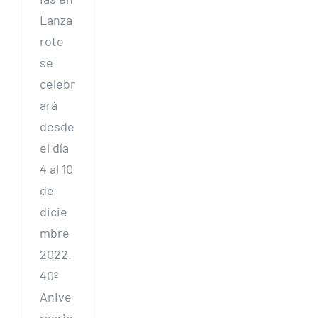
Lanza
rote
se
celebr
ará
desde
el día
4 al 10
de
dicie
mbre
2022.
40º
Anive