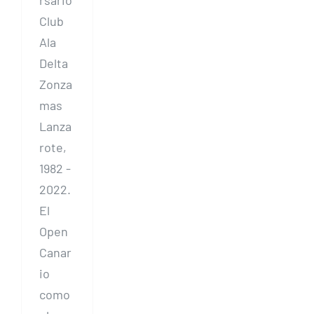
rsario
Club
Ala
Delta
Zonza
mas
Lanza
rote,
1982 -
2022.
El
Open
Canar
io
como