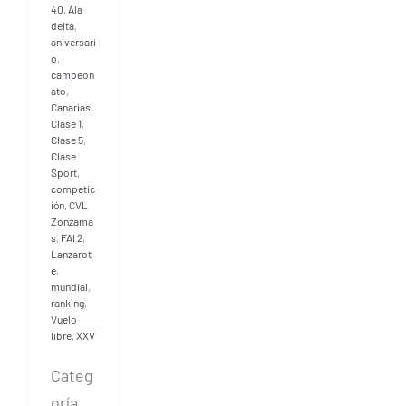
40
,
Ala
delta
,
aniversari
o
,
campeon
ato
,
Canarias
,
Clase 1
,
Clase 5
,
Clase
Sport
,
competic
ión
,
CVL
Zonzama
s
,
FAI 2
,
Lanzarot
e
,
mundial
,
ranking
,
Vuelo
libre
,
XXV
Categ
oría