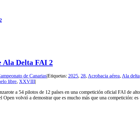
2
 Ala Delta FAI 2
 Campeonato de Canarias
|
Etiquetas:
2025
,
28
,
Acrobacia aérea
,
Ala delta
elo libre
,
XXVIII
|
rote a 54 pilotos de 12 países en una competición oficial FAI de alto 
l, el Open volvió a demostrar que es mucho más que una competición: es c