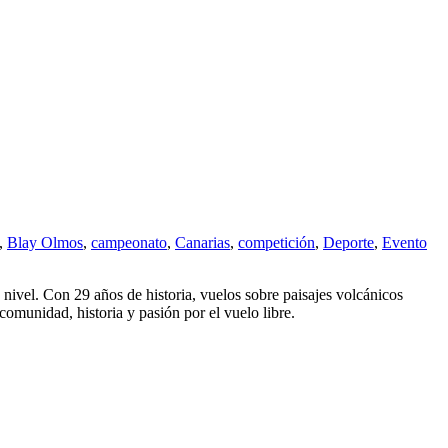
,
Blay Olmos
,
campeonato
,
Canarias
,
competición
,
Deporte
,
Evento
nivel. Con 29 años de historia, vuelos sobre paisajes volcánicos
omunidad, historia y pasión por el vuelo libre.