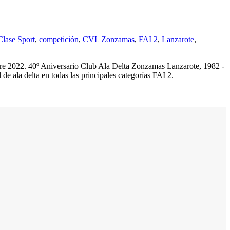
Clase Sport
,
competición
,
CVL Zonzamas
,
FAI 2
,
Lanzarote
,
mbre 2022. 40º Aniversario Club Ala Delta Zonzamas Lanzarote, 1982 -
e ala delta en todas las principales categorías FAI 2.