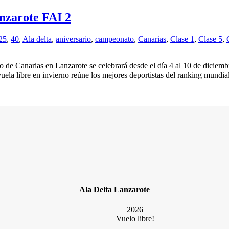
nzarote FAI 2
25
,
40
,
Ala delta
,
aniversario
,
campeonato
,
Canarias
,
Clase 1
,
Clase 5
,
o de Canarias en Lanzarote se celebrará desde el día 4 al 10 de dicie
la libre en invierno reúne los mejores deportistas del ranking mundial d
Ala Delta Lanzarote
2026
Vuelo libre!