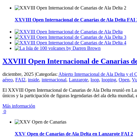
XXVIII Open Internacional de Canarias de Ala Delta FAI 
XXVIII Open Internacional de Canarias de
diciembre, 2025
|
Categorías:
Abierto Internacional de Ala Delta y el
aéreo
,
FAI2
,
inside
,
internacional
,
Lanzarote
,
loop
,
looping
,
Open
,
Vu
El XXVIII Open Internacional de Canarias de Ala Delta reunió en Lanza
únicos y la participación de figuras legendarias del ala delta mundia
Más información
0
XXV Open de Canarias de Ala Delta en Lanzarote FAI 2