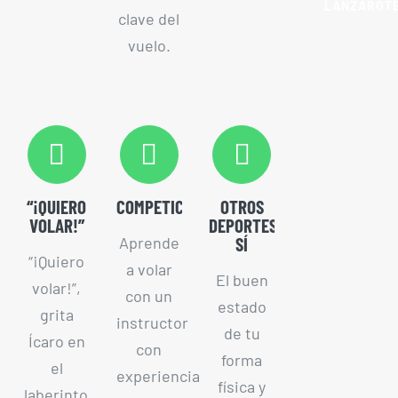
LANZAROT
clave del
vuelo.
“¡QUIERO
COMPETICIÓN
OTROS
VOLAR!”
DEPORTES,
Aprende
SÍ
“¡Quiero
a volar
El buen
volar!”,
con un
estado
grita
instructor
de tu
Ícaro en
con
forma
el
experiencia
física y
laberinto.