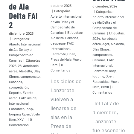
de Ala
octubre, 2025
diciembre, 2024
|
Categorías:
|
Categorías:
Delta FAI
Abierto Internacional
Abierto Internacional
de Ala Delta y el
2
de Ala Delta y el
Campeonato de
Campeonato de
Canarias
|
Etiquetas:
Canarias
|
Etiquetas:
diciembre, 2025
Ala delta
,
Canarias
,
2024
,
Acrobacia
|
Categorías:
despegue
,
FAI2
,
aérea
,
Ager
,
Ala delta
,
Abierto Internacional
internacional
,
Blay Olmos
,
de Ala Delta y el
Lanzarote
,
Open
,
campeonato
,
Campeonato de
Presa de Mala
,
Vuelo
Canarias
,
FAI2
,
Canarias
|
Etiquetas:
libre
|
0
internacional
,
2025
,
28
,
Acrobacia
Comentarios
Lanzarote
,
loop
,
aérea
,
Ala delta
,
Blay
looping
,
Open
,
Olmos
,
campeonato
,
Los cielos de
Paracaidas
,
Vuelo
Canarias
,
libre
,
XXVII
|
0
competición
,
Lanzarote
Comentarios
Deporte
,
Evento
aéreo
,
FAI2
,
inside
,
vuelven a
Del 1 al 7 de
internacional
,
llenarse de
Lanzarote
,
loop
,
diciembre,
looping
,
Open
,
Vuelo
alas en la
libre
,
XXVIII
|
0
Lanzarote
Comentarios
Presa de
fue escenario