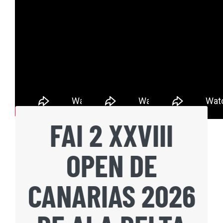
FAI 2 XXVIII
Abierto de
OPEN DE
Canarias 2026
CANARIAS 2026
Clase 1, Clase 1