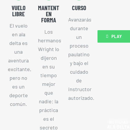
VUELO
MANTENTE
CURSO
LIBRE
EN
FORMA
Avanzarás
El vuelo
durante
Los
en ala
un
PLAY
hermanos
delta es
proceso
Wright lo
una
paulatino
dijeron
aventura
y bajo el
en su
excitante,
cuidado
tiempo
pero no
de
mejor
es un
instructor
que
deporte
autorizado.
nadie: la
común.
práctica
es el
NOTICIAS
secreto
ALA DELTA