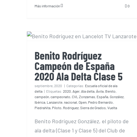
Más información
0
Benito Rodríguez Campeón
de España 2020 Ala Delta
Clase 5
Benito Rodríguez
Campeón de España
2020 Ala Delta Clase 5
septiembre, 2020
|
Categorías:
Escuela oficial de ala
delta
|
Etiquetas:
2020
,
Ager
,
Ala delta
,
Ávila
,
Benito
,
campeón
,
campeonato
,
CVL Zonzamas
,
España
,
González
,
Ibérica
,
Lanzarote
,
nacional
,
Open
,
Pedro Bernardo
,
Piedrahíta
,
Piloto
,
Rodriguez
,
Sierra de Grados
,
Vuelta
Benito Rodríguez González, el piloto de
ala delta (Clase 1 y Clase 5) del Club de