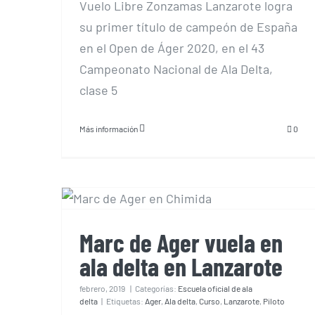
Vuelo Libre Zonzamas Lanzarote logra
su primer título de campeón de España
en el Open de Áger 2020, en el 43
Campeonato Nacional de Ala Delta,
clase 5
Más información
0
Marc de Ager vuela en ala
delta en Lanzarote
Marc de Ager vuela en
ala delta en Lanzarote
febrero, 2019
|
Categorías:
Escuela oficial de ala
delta
|
Etiquetas:
Ager
,
Ala delta
,
Curso
,
Lanzarote
,
Piloto