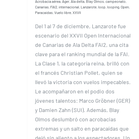
Acrobacia aérea
,
Ager
,
Ala delta
,
Blay Olmos
,
campeonato
,
Canarias
,
FAI2
,
internacional
,
Lanzarote
,
loop
,
looping
,
Open
,
Paracaidas
,
Vuelo libre
,
XXVII
Del 1 al 7 de diciembre, Lanzarote fue
escenario del XXVII Open Internacional
de Canarias de Ala Delta FAI2, una cita
clave para el ranking mundial de la FAI.
La Clase 1, la categoría reina, brilló con
el francés Christian Pollet, quien se
llevó la victoria con vuelos impecables.
Le acompañaron en el podio dos
jóvenes talentos: Marco Gröbner (GER)
y Damien Zahn (SUI). Además, Blay
Olmos deslumbró con acrobacias
extremas y un salto en paracaídas que
dejó sin aliento a los espectadores. Un