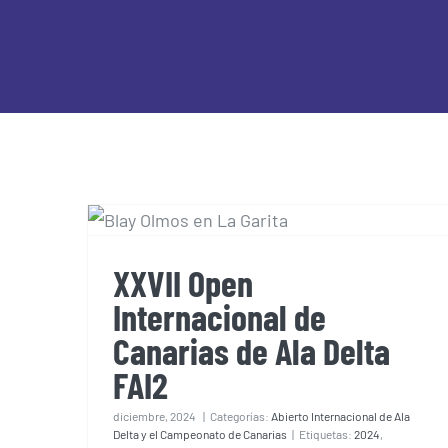
XXVII Open Internacional de
Canarias de Ala Delta FAI2
XXVII Open
Internacional de
Canarias de Ala Delta
FAI2
diciembre, 2024
|
Categorías:
Abierto Internacional de Ala
Delta y el Campeonato de Canarias
|
Etiquetas:
2024
,