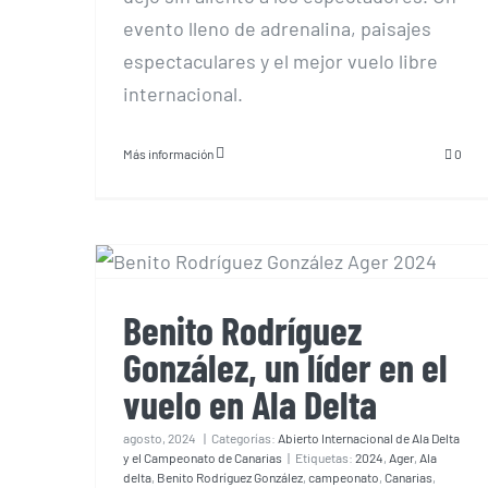
evento lleno de adrenalina, paisajes
espectaculares y el mejor vuelo libre
internacional.
Más información
0
Benito Rodríguez González,
un líder en el vuelo en Ala
Delta
Benito Rodríguez
González, un líder en el
vuelo en Ala Delta
agosto, 2024
|
Categorías:
Abierto Internacional de Ala Delta
y el Campeonato de Canarias
|
Etiquetas:
2024
,
Ager
,
Ala
delta
,
Benito Rodríguez González
,
campeonato
,
Canarias
,