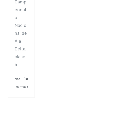
Camp
eonat
o
Nacio
nal de
Ala
Delta,
clase
5
Más
0
información