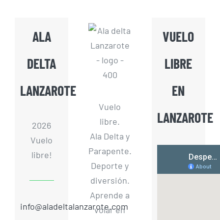
ALA
VUELO
DELTA
LIBRE
LANZAROTE
EN
Vuelo
LANZAROTE
libre.
2026
Ala Delta y
Vuelo
Parapente.
libre!
Deporte y
diversión.
Aprende a
info@aladeltalanzarote.com
volar en