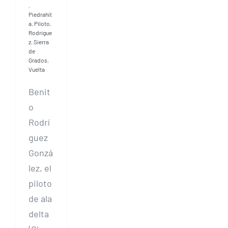
,
Piedrahít
a
,
Piloto
,
Rodrigue
z
,
Sierra
de
Grados
,
Vuelta
Benit
o
Rodrí
guez
Gonzá
lez, el
piloto
de ala
delta