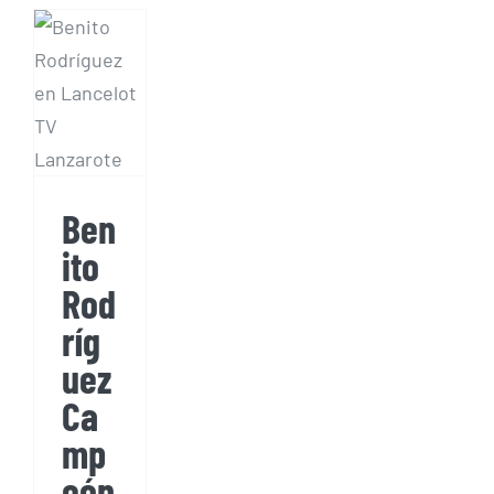
Campeón
de
España
2020
Ala
Delta
Clase
Ben
5
ito
Rod
ríg
uez
Ca
mp
eón