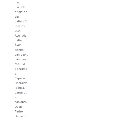
rías:
Escuela
oficial de
ala
delta
|
Et
iquetas:
2020
,
Ager
,
Ala
delta
,
Ávila
,
Benito
,
campeón
,
campeon
ato
,
CVL
Zonzama
s
,
España
,
González
,
Ibérica
,
Lanzarot
e
,
nacional
,
Open
,
Pedro
Bernardo