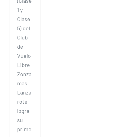
(Clase
1 y
Clase
5) del
Club
de
Vuelo
Libre
Zonza
mas
Lanza
rote
logra
su
prime