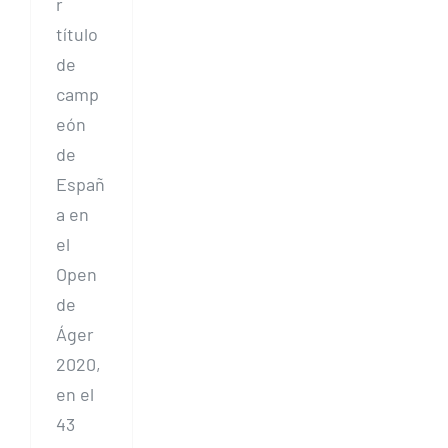
r
título
de
camp
eón
de
Españ
a en
el
Open
de
Áger
2020,
en el
43