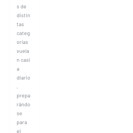
s de
distin
tas
categ
orías
vuela
n casi
a
diario
,
prepa
rándo
se
para
el