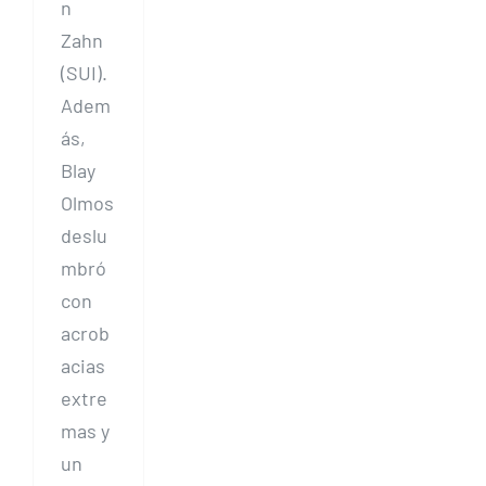
n
Zahn
(SUI).
Adem
ás,
Blay
Olmos
deslu
mbró
con
acrob
acias
extre
mas y
un