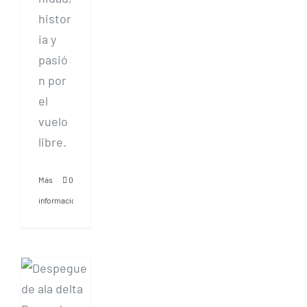
histor
ia y
pasió
n por
el
vuelo
libre.
Más
0
información
Despegue
de Ala
Delta