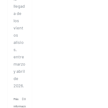
llegad
a de
los
vient
os
alisio
s,
entre
marzo
y abril
de
2026.
Más
0
información