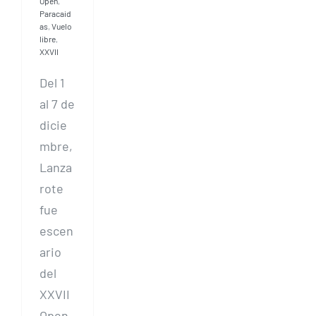
Open
,
Paracaid
as
,
Vuelo
libre
,
XXVII
Del 1
al 7 de
dicie
mbre,
Lanza
rote
fue
escen
ario
del
XXVII
Open