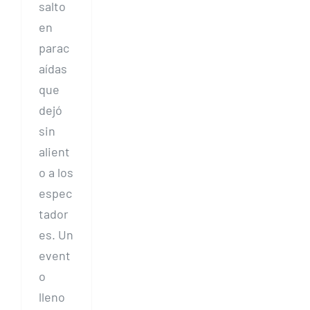
salto
en
parac
aídas
que
dejó
sin
alient
o a los
espec
tador
es. Un
event
o
lleno