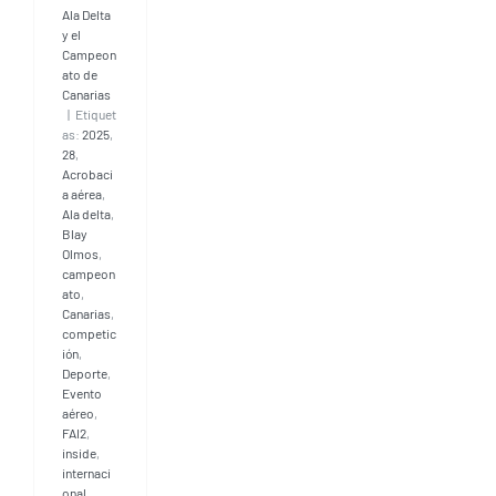
Ala Delta
y el
Campeon
ato de
Canarias
|
Etiquet
as:
2025
,
28
,
Acrobaci
a aérea
,
Ala delta
,
Blay
Olmos
,
campeon
ato
,
Canarias
,
competic
ión
,
Deporte
,
Evento
aéreo
,
FAI2
,
inside
,
internaci
onal
,