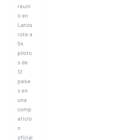
reuni
ó en
Lanza
rote a
54
piloto
s de
12
paíse
s en
una
comp
etició
n
oficial