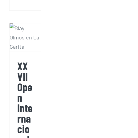
XXVII
Open
Internacional
de
Canarias
de Ala
Delta
XX
FAI2
VII
Ope
n
Inte
rna
cio