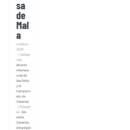
sa
de
Mal
a
octubre,
2025
|
Catego
rías:
Abierto
Internaci
onal de
Ala Delta
y el
Campeon
ato de
Canarias
|
Etiquet
as:
Ala
delta
,
Canarias
,
despegue