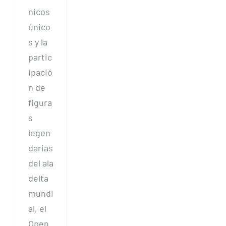
nicos
único
s y la
partic
ipació
n de
figura
s
legen
darias
del ala
delta
mundi
al, el
Open