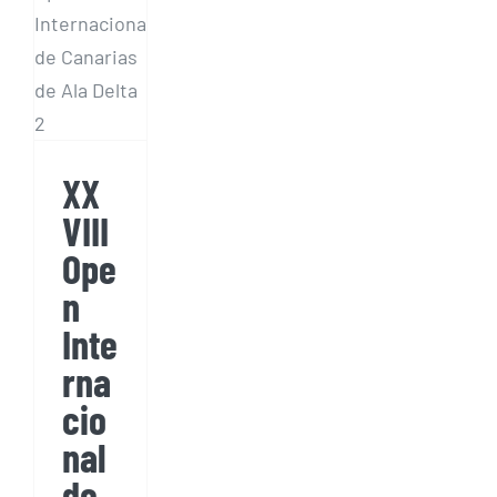
de
Canarias
de Ala
Delta
FAI 2
XX
VIII
Ope
n
Inte
rna
cio
nal
de