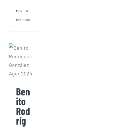
Más
0
información
Benito
Rodríguez
González,
un
líder
en el
vuelo
en Ala
Ben
Delta
ito
Rod
ríg