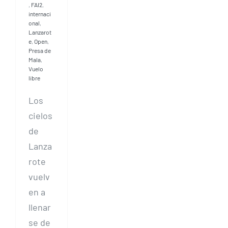
,
FAI2
,
internaci
onal
,
Lanzarot
e
,
Open
,
Presa de
Mala
,
Vuelo
libre
Los
cielos
de
Lanza
rote
vuelv
en a
llenar
se de