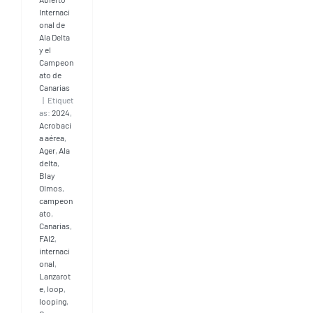
Internaci
onal de
Ala Delta
y el
Campeon
ato de
Canarias
|
Etiquet
as:
2024
,
Acrobaci
a aérea
,
Ager
,
Ala
delta
,
Blay
Olmos
,
campeon
ato
,
Canarias
,
FAI2
,
internaci
onal
,
Lanzarot
e
,
loop
,
looping
,