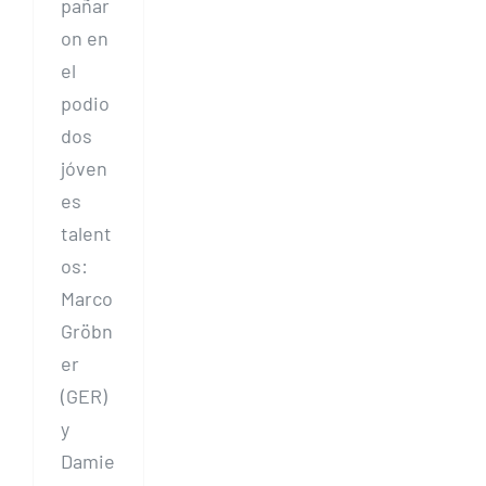
pañar
on en
el
podio
dos
jóven
es
talent
os:
Marco
Gröbn
er
(GER)
y
Damie