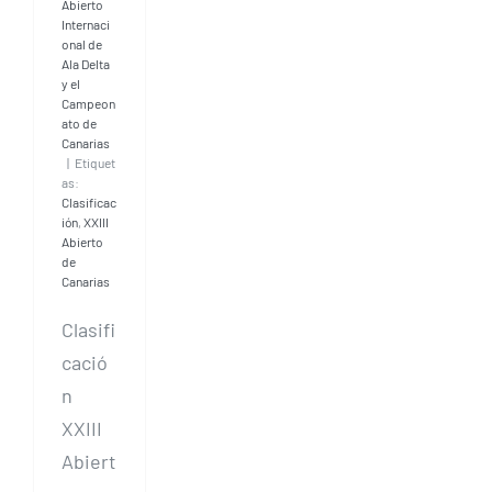
Abierto
Internaci
onal de
Ala Delta
y el
Campeon
ato de
Canarias
|
Etiquet
as:
Clasificac
ión
,
XXIII
Abierto
de
Canarias
Clasifi
cació
n
XXIII
Abiert