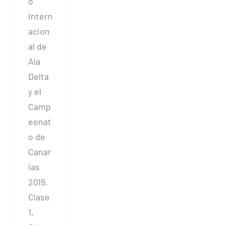
o
Intern
acion
al de
Ala
Delta
y el
Camp
eonat
o de
Canar
ias
2019,
Clase
1,