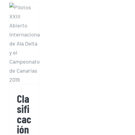
XXIII
Abierto
Internacional
de Ala
Delta
y el
Campeonato
de
Canarias
2019
Cla
sifi
cac
ión