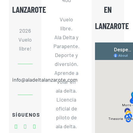
LANZAROTE
EN
Vuelo
LANZAROTE
libre.
2026
Ala Delta y
Vuelo
Parapente.
libre!
Deporte y
diversión.
Aprende a
info@aladeltalanzarote.com
volar en
ala delta.
Licencia
oficial de
SÍGUENOS
piloto de
ala delta.