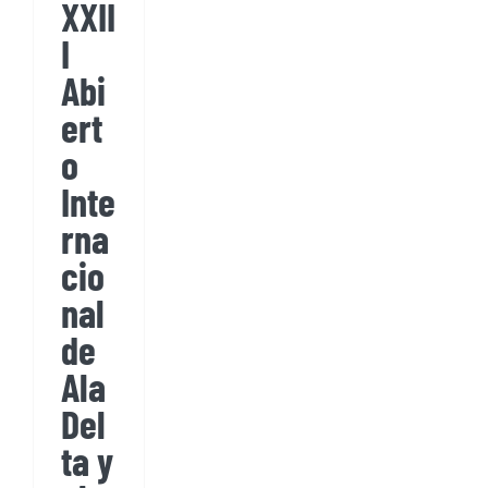
XXII
I
Abi
ert
o
Inte
rna
cio
nal
de
Ala
Del
ta y