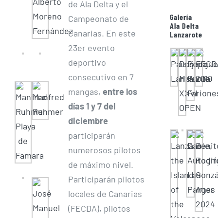
de Ala Delta y el
Galería
Campeonato de
Ala Delta
Canarias. En este
Lanzarote
23er evento
deportivo
consecutivo en 7
mangas,
entre los
días 1 y 7 del
diciembre
participarán
numerosos pilotos
de máximo nivel.
Participarán pilotos
locales de Canarias
(FECDA), pilotos