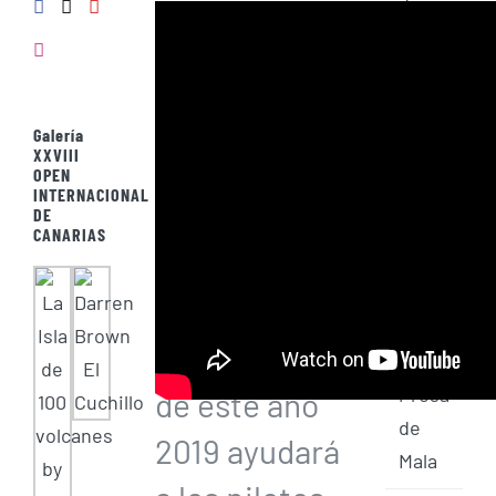
de
Canarias
de
Ala
Galería
Delta
XXVIII
FAI 2
OPEN
INTERNACIONAL
DE
Despegue
CANARIAS
de
Ala
La
Delta
clasificación
en la
Presa
de este año
de
2019 ayudará
Mala