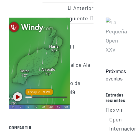
Anterior
Siguiente
Ver
imagen
más
Próximos
grande
eventos
Entradas
recientes
XXVIII
Open
COMPARTIR
Internacio