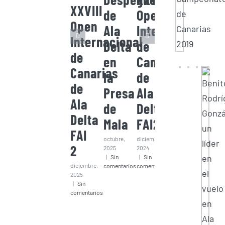
XXVIII
de
Open
Open
Ala
Internacional
Internacional
Delta
de
de
en
Canarias
Canarias
la
de
de
Presa
Ala
Ala
de
Delta
Delta
Mala
FAI2
FAI
octubre,
diciembre,
2
2025
2024
|
Sin
|
Sin
diciembre,
comentarios
comentarios
2025
|
Sin
comentarios