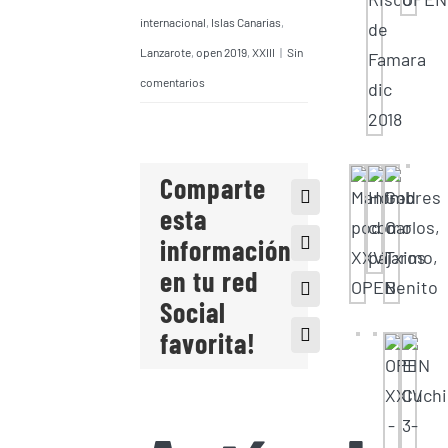
internacional
,
Islas Canarias
,
Lanzarote
,
open 2019
,
XXIII
|
Sin
comentarios
Comparte
Facebook
esta
información
X
en tu red
LinkedIn
Social
favorita!
Correo
electrónico