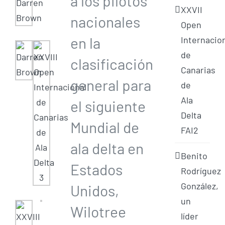
a los pilotos
XXVII
nacionales
Open
en la
Internacio
de
clasificación
Canarias
general para
de
Ala
el siguiente
Delta
Mundial de
FAI2
ala delta en
Benito
Estados
Rodríguez
González,
Unidos,
un
Wilotree
líder