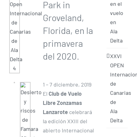
Park in
en el
vuelo
Groveland,
en
Florida, en la
Ala
Delta
primavera
del 2020.
XXVI
OPEN
Internacio
de
1 – 7 diciembre, 2019
Canarias
El
Club de Vuelo
de
Libre Zonzamas
Ala
Lanzarote
celebrará
Delta
la edición XXIII del
abierto Internacional