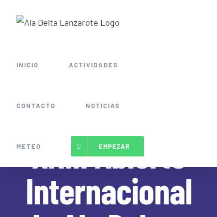
Saltar
al
contenido
INICIO
ACTIVIDADES
CONTACTO
NOTICIAS
XXIII Abierto
METEO
EMPEZAR
Internacional