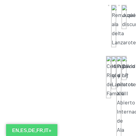
EN,ES,DE,FR,IT»